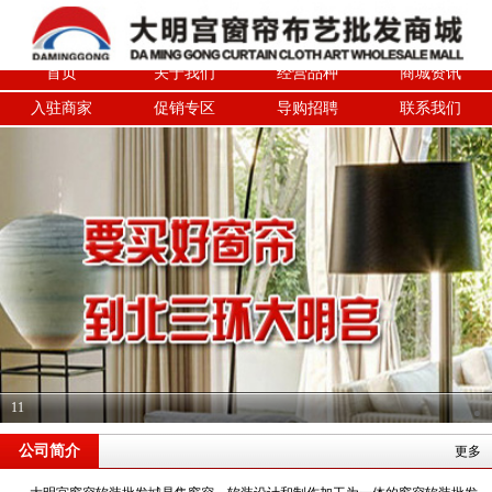
首页
关于我们
经营品种
商城资讯
入驻商家
促销专区
导购招聘
联系我们
11
公司简介
更多