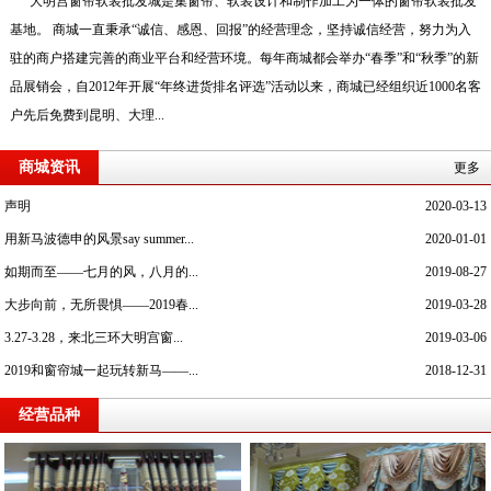
大明宫窗帘软装批发城是集窗帘、软装设计和制作加工为一体的窗帘软装批发
基地。 商城一直秉承“诚信、感恩、回报”的经营理念，坚持诚信经营，努力为入
驻的商户搭建完善的商业平台和经营环境。每年商城都会举办“春季”和“秋季”的新
品展销会，自2012年开展“年终进货排名评选”活动以来，商城已经组织近1000名客
户先后免费到昆明、大理...
商城资讯
更多
声明
2020-03-13
用新马波德申的风景say summer...
2020-01-01
如期而至——七月的风，八月的...
2019-08-27
大步向前，无所畏惧——2019春...
2019-03-28
3.27-3.28，来北三环大明宫窗...
2019-03-06
2019和窗帘城一起玩转新马——...
2018-12-31
经营品种