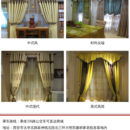
中式风
时尚尖端
中式现代
英式风情
乘车路线：乘坐336路公交车可直达商城
地址：西安市太华北路延伸线北段北三环大明宫建材家居批发基地内