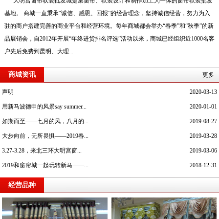
大明宫窗帘软装批发城是集窗帘、软装设计和制作加工为一体的窗帘软装批发
基地。 商城一直秉承“诚信、感恩、回报”的经营理念，坚持诚信经营，努力为入
驻的商户搭建完善的商业平台和经营环境。每年商城都会举办“春季”和“秋季”的新
品展销会，自2012年开展“年终进货排名评选”活动以来，商城已经组织近1000名客
户先后免费到昆明、大理...
商城资讯
更多
声明
2020-03-13
用新马波德申的风景say summer...
2020-01-01
如期而至——七月的风，八月的...
2019-08-27
大步向前，无所畏惧——2019春...
2019-03-28
3.27-3.28，来北三环大明宫窗...
2019-03-06
2019和窗帘城一起玩转新马——...
2018-12-31
经营品种