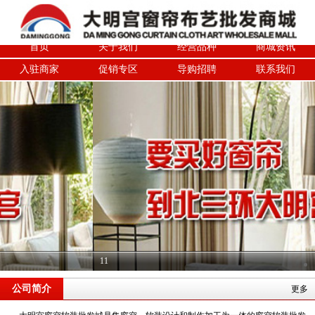
首页
关于我们
经营品种
商城资讯
入驻商家
促销专区
导购招聘
联系我们
11
公司简介
更多