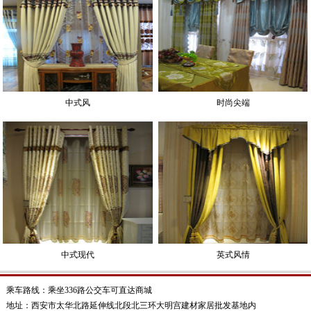
中式风
时尚尖端
中式现代
英式风情
乘车路线：乘坐336路公交车可直达商城
地址：西安市太华北路延伸线北段北三环大明宫建材家居批发基地内