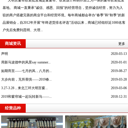
大明宫窗帘软装批发城是集窗帘、软装设计和制作加工为一体的窗帘软装批发
基地。 商城一直秉承“诚信、感恩、回报”的经营理念，坚持诚信经营，努力为入
驻的商户搭建完善的商业平台和经营环境。每年商城都会举办“春季”和“秋季”的新
品展销会，自2012年开展“年终进货排名评选”活动以来，商城已经组织近1000名客
户先后免费到昆明、大理...
商城资讯
更多
声明
2020-03-13
用新马波德申的风景say summer...
2020-01-01
如期而至——七月的风，八月的...
2019-08-27
大步向前，无所畏惧——2019春...
2019-03-28
3.27-3.28，来北三环大明宫窗...
2019-03-06
2019和窗帘城一起玩转新马——...
2018-12-31
经营品种