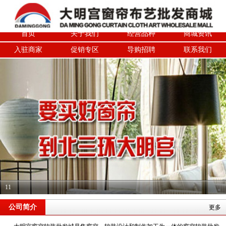
首页
关于我们
经营品种
商城资讯
入驻商家
促销专区
导购招聘
联系我们
11
公司简介
更多