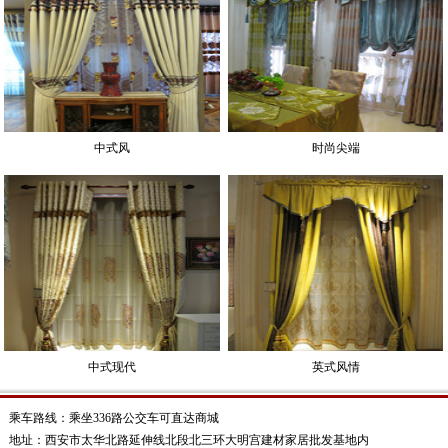
中式风
时尚尖端
中式现代
英式风情
乘车路线：乘坐336路公交车可直达商城
地址：西安市太华北路延伸线北段北三环大明宫建材家居批发基地内