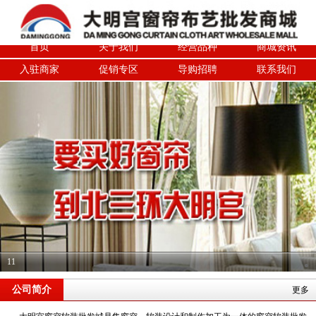
首页
关于我们
经营品种
商城资讯
入驻商家
促销专区
导购招聘
联系我们
11
公司简介
更多