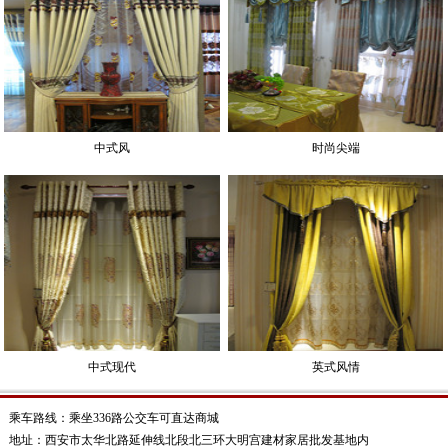
中式风
时尚尖端
中式现代
英式风情
乘车路线：乘坐336路公交车可直达商城
地址：西安市太华北路延伸线北段北三环大明宫建材家居批发基地内