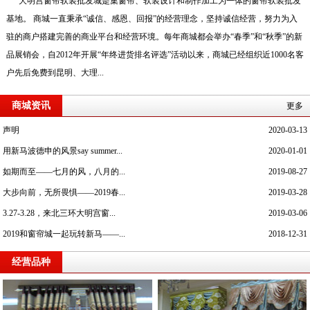
大明宫窗帘软装批发城是集窗帘、软装设计和制作加工为一体的窗帘软装批发
基地。 商城一直秉承“诚信、感恩、回报”的经营理念，坚持诚信经营，努力为入
驻的商户搭建完善的商业平台和经营环境。每年商城都会举办“春季”和“秋季”的新
品展销会，自2012年开展“年终进货排名评选”活动以来，商城已经组织近1000名客
户先后免费到昆明、大理...
商城资讯
更多
声明
2020-03-13
用新马波德申的风景say summer...
2020-01-01
如期而至——七月的风，八月的...
2019-08-27
大步向前，无所畏惧——2019春...
2019-03-28
3.27-3.28，来北三环大明宫窗...
2019-03-06
2019和窗帘城一起玩转新马——...
2018-12-31
经营品种