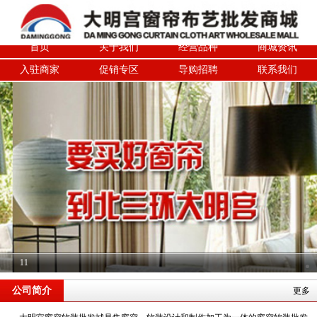
首页
关于我们
经营品种
商城资讯
入驻商家
促销专区
导购招聘
联系我们
11
公司简介
更多