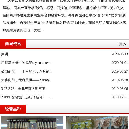
大明宫窗帘软装批发城是集窗帘、软装设计和制作加工为一体的窗帘软装批发
基地。 商城一直秉承“诚信、感恩、回报”的经营理念，坚持诚信经营，努力为入
驻的商户搭建完善的商业平台和经营环境。每年商城都会举办“春季”和“秋季”的新
品展销会，自2012年开展“年终进货排名评选”活动以来，商城已经组织近1000名客
户先后免费到昆明、大理...
商城资讯
更多
声明
2020-03-13
用新马波德申的风景say summer...
2020-01-01
如期而至——七月的风，八月的...
2019-08-27
大步向前，无所畏惧——2019春...
2019-03-28
3.27-3.28，来北三环大明宫窗...
2019-03-06
2019和窗帘城一起玩转新马——...
2018-12-31
经营品种