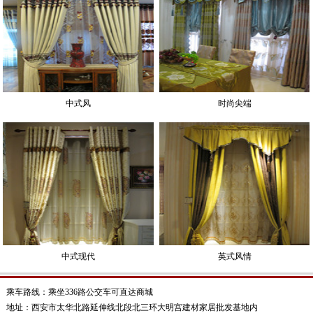
中式风
时尚尖端
中式现代
英式风情
乘车路线：乘坐336路公交车可直达商城
地址：西安市太华北路延伸线北段北三环大明宫建材家居批发基地内