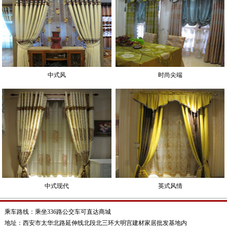
中式风
时尚尖端
中式现代
英式风情
乘车路线：乘坐336路公交车可直达商城
地址：西安市太华北路延伸线北段北三环大明宫建材家居批发基地内