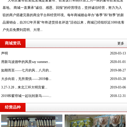
大明宫窗帘软装批发城是集窗帘、软装设计和制作加工为一体的窗帘软装批发
基地。 商城一直秉承“诚信、感恩、回报”的经营理念，坚持诚信经营，努力为入
驻的商户搭建完善的商业平台和经营环境。每年商城都会举办“春季”和“秋季”的新
品展销会，自2012年开展“年终进货排名评选”活动以来，商城已经组织近1000名客
户先后免费到昆明、大理...
商城资讯
更多
声明
2020-03-13
用新马波德申的风景say summer...
2020-01-01
如期而至——七月的风，八月的...
2019-08-27
大步向前，无所畏惧——2019春...
2019-03-28
3.27-3.28，来北三环大明宫窗...
2019-03-06
2019和窗帘城一起玩转新马——...
2018-12-31
经营品种