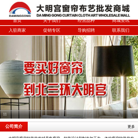
首页
关于我们
经营品种
商城资讯
入驻商家
促销专区
导购招聘
联系我们
11
公司简介
更多